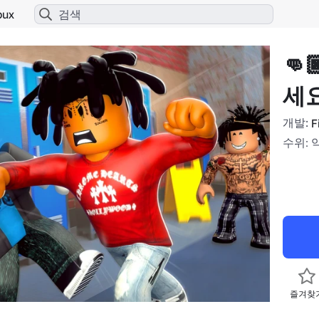
bux
👊
세
개발:
F
수위: 
즐겨찾