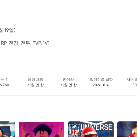
 19일) 

, 전장, 전투, PVP, 1V1
문 수
음성 채팅
카메라
업데이트 날짜
서버 
6.7M+
지원 안 함
지원 안 함
2026. 8. 6.
30