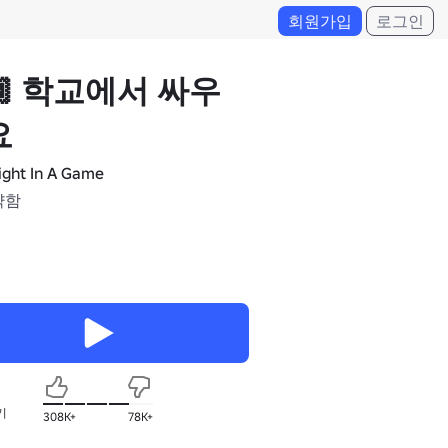
회원가입
로그인
🏿 학교에서 싸우
요
ight In A Game
약함
기
308K+
78K+