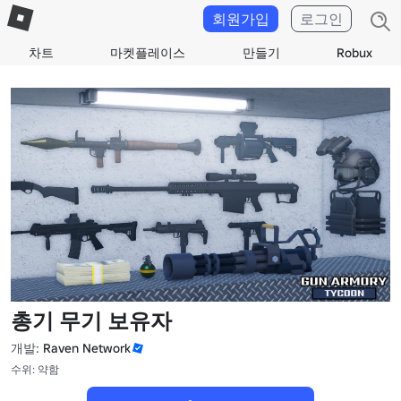
회원가입
로그인
차트
마켓플레이스
만들기
Robux
총기 무기 보유자
개발:
Raven Network
수위: 약함