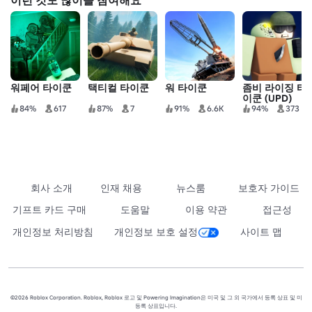
워페어 타이쿤
택티컬 타이쿤
워 타이쿤
좀비 라이징 타
이쿤 (UPD)
84%
617
87%
7
91%
6.6K
94%
373
회사 소개
인재 채용
뉴스룸
보호자 가이드
기프트 카드 구매
도움말
이용 약관
접근성
개인정보 처리방침
개인정보 보호 설정
사이트 맵
©2026 Roblox Corporation. Roblox, Roblox 로고 및 Powering Imagination은 미국 및 그 외 국가에서 등록 상표 및 미
등록 상표입니다.