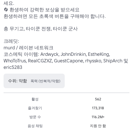
세요.

🔄 환생하여 강력한 보상을 받으세요 

환생하려면 모든 초록색 버튼을 구매해야 합니다.

총 무기고, 타이쿤 전쟁, 타이쿤 군사 

크레딧:

murd / 레이븐 네트워크

코스메틱 아이템: Ardwyck, JohnDrinkin, EstheKing, 
WhoToTrus, RealCGZXZ, GuestCapone, rhyssko, ShipArch 및 
eric5283
수위: 약함
폭력 (반복적/약함)
활성
562
즐겨찾기
173,318
방문 수
116.2M+
음성 채팅
지원 안 함