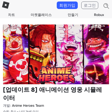
회원가입
로그인
차트
마켓플레이스
만들기
Robux
[업데이트 8] 애니메이션 영웅 시뮬레
이터
개발:
Anime Heroes Team
수위: 최소 • 나이 16세 이상