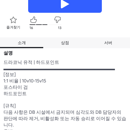
즐겨찾기
16
13
소개
상점
서버
설명
드라코닉 유적 | 하드포인트

▬▬▬▬▬▬▬▬▬▬▬▬▬▬▬▬▬▬▬▬▬▬▬▬

[정보]

1:1 비율 | 10v10-15v15

포스타이 검

하드포인트

[규칙]

다음 사항은 DB 시설에서 금지되며 심각도와 DB 담당자의 
판단에 따라 제거, 비활성화 또는 자동 승리로 이어질 수 있습
니다.
