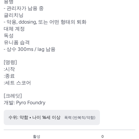
용병

- 관리자가 남용 중

글리치닝

- 악용, ddosing, 또는 어떤 형태의 퇴화

대체 계정

독성

유니폼 습격

- 상수 300ms / lag 남용

[명령]

:시작

:종료

:세트 스코어

[크레딧]

개발: Pyro Foundry
수위: 약함 • 나이 16세 이상
폭력 (반복적/약함)
활성
0