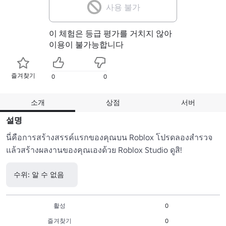
사용 불가
이 체험은 등급 평가를 거치지 않아
이용이 불가능합니다
즐겨찾기
0
0
소개
상점
서버
설명
นี่คือการสร้างสรรค์แรกของคุณบน Roblox โปรดลองสำรวจ
แล้วสร้างผลงานของคุณเองด้วย Roblox Studio ดูสิ!
수위: 알 수 없음
활성
0
즐겨찾기
0