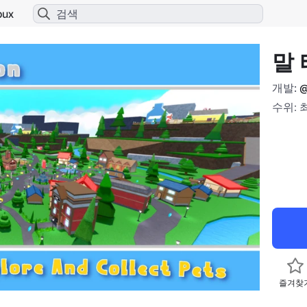
bux
말
개발:
@
수위: 
즐겨찾