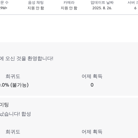
문 수
음성 채팅
카메라
업데이트 날짜
서버 
.9M+
지원 안 함
지원 안 함
2025. 8. 26.
6
에 오신 것을 환영합니다!
희귀도
어제 획득
0.0% (불가능)
0
미팅
났습니다! 합성
희귀도
어제 획득