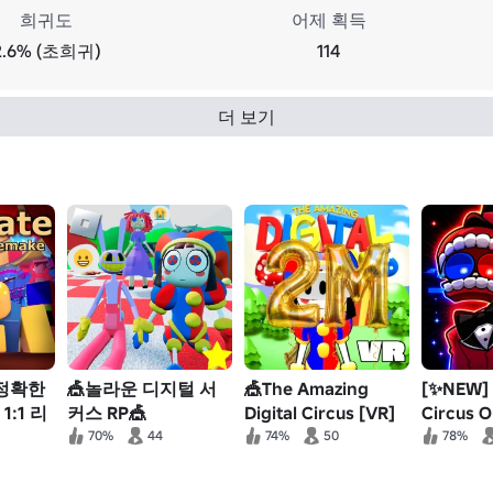
희귀도
어제 획득
2.6% (초희귀)
114
더 보기
 정확한
🎪놀라운 디지털 서
🎪The Amazing
[✨NEW] D
:1 리
커스 RP🎪
Digital Circus [VR]
Circus O
[VOICE CHAT]
70%
44
74%
50
78%