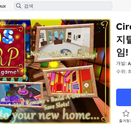
bux
Cir
지털
임!
개발:
A
수위: 
즐겨찾