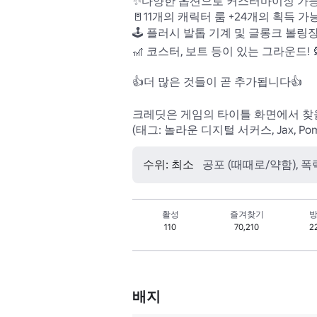
✨다양한 옵션으로 커스터마이징 가능한
🚪11개의 캐릭터 룸 +24개의 획득 가
🕹️ 플러시 발톱 기계 및 글롱크 볼링장
🎢 코스터, 보트 등이 있는 그라운드! 🎡
👍더 많은 것들이 곧 추가됩니다👍

크레딧은 게임의 타이틀 화면에서 찾을
(태그: 놀라운 디지털 서커스, Jax, Pomni, Ki
수위: 최소
공포 (때때로/약함), 폭
활성
즐겨찾기
방
110
70,210
2
배지