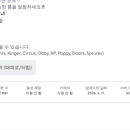
 모프✨ 

능한 룸을 탐험하세요🚪 

 



 수 있습니다.

nger, Circus, Obby, RP, Poppy, Doors, Sprunki)
력 (때때로/약함)
문 수
음성 채팅
카메라
업데이트 날짜
서버 
2.9M+
지원 안 함
지원 안 함
2026. 6. 11.
30