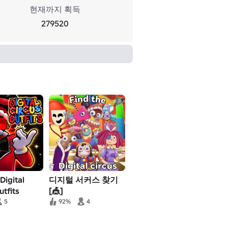
현재까지 획득
279520
igital
디지털 서커스 찾기
utfits
[🎪]
5
92%
4