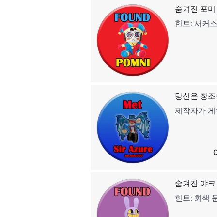
숨겨진 포미
힌트: 서커
당신은 창조
제작자가 게
숨겨진 야크
힌트: 회색 