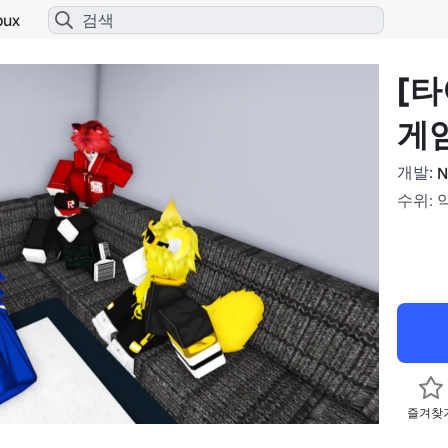
bux
[타
게
개발:
N
수위: 
즐겨찾