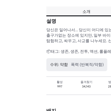
소개
설명
당신은 일어나서... 당신이 어디에 있는
출구가없는 장소에 있지만, 일부 바이
탐험하고, 싸우고, 사교를 나누세요. 
📦태그: 생존, 생존, 전투, 액션, 롤플레
수위: 약함
폭력 (반복적/약함)
활성
즐겨찾기
방
997
34,143
2
배지