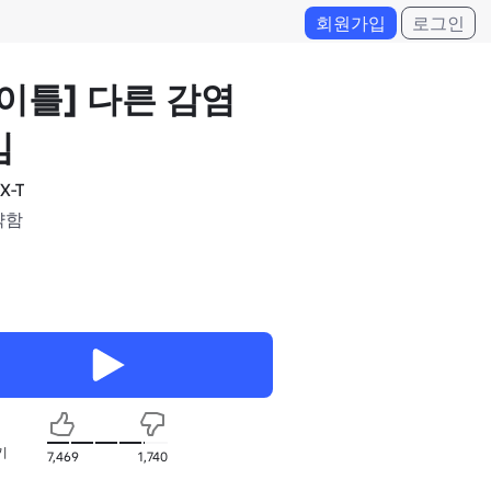
회원가입
로그인
이틀] 다른 감염
임
X-T
약함
기
7,469
1,740