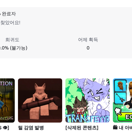
6 완료자
 찾았어요!
희귀도
어제 획득
0.0% (불가능)
0
👁️]
털 감염 발병
[삭제된 콘텐츠]
🛍️ 내 아