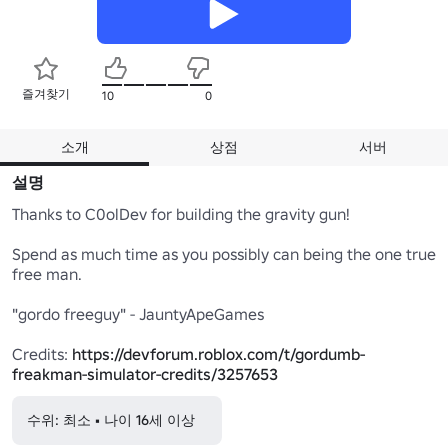
즐겨찾기
10
0
소개
상점
서버
설명
Thanks to C0olDev for building the gravity gun!

Spend as much time as you possibly can being the one true 
free man.

"gordo freeguy" - JauntyApeGames

Credits: 
https://devforum.roblox.com/t/gordumb-
freakman-simulator-credits/3257653
수위: 최소 • 나이 16세 이상