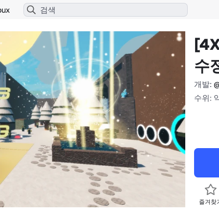
bux
[4
수정
개발:
@
수위: 
즐겨찾