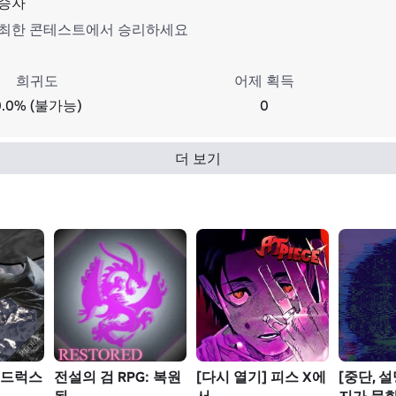
승자
최한 콘테스트에서 승리하세요
희귀도
어제 획득
0.0% (불가능)
0
더 보기
레드럭스
전설의 검 RPG: 복원
[다시 열기] 피스 X에
[중단, 설