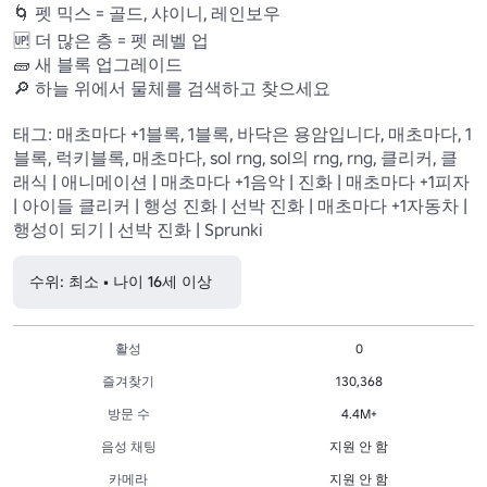
🌀 펫 믹스 = 골드, 샤이니, 레인보우 

🆙 더 많은 층 = 펫 레벨 업 

🧱 새 블록 업그레이드 

🔎 하늘 위에서 물체를 검색하고 찾으세요 

태그: 매초마다 +1블록, 1블록, 바닥은 용암입니다, 매초마다, 1
블록, 럭키블록, 매초마다, sol rng, sol의 rng, rng, 클리커, 클
래식 | 애니메이션 | 매초마다 +1음악 | 진화 | 매초마다 +1피자 
| 아이들 클리커 | 행성 진화 | 선박 진화 | 매초마다 +1자동차 | 
행성이 되기 | 선박 진화 | Sprunki
수위: 최소 • 나이 16세 이상
활성
0
즐겨찾기
130,368
방문 수
4.4M+
음성 채팅
지원 안 함
카메라
지원 안 함