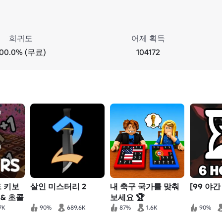
희귀도
어제 획득
100.0% (무료)
104172
드 키보
살인 미스터리 2
내 축구 국가를 맞춰
[99 야간
 & 초콜
보세요 🏆
7K
90%
689.6K
87%
1.6K
90%