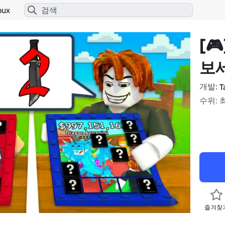
bux
[
보
개발:
T
수위: 
즐겨찾