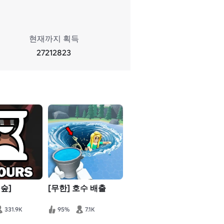
현재까지 획득
27212823
 숲]
[무한] 호수 배출
331.9K
95%
7.1K