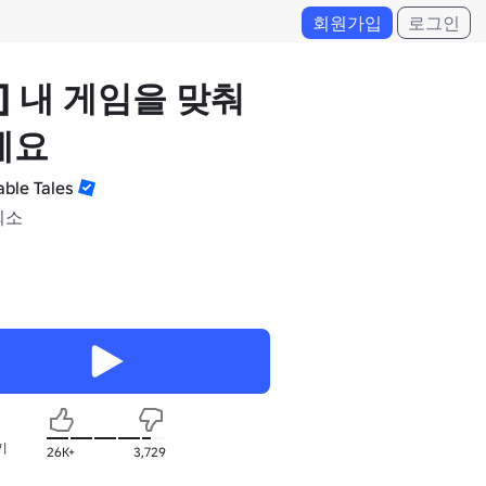
회원가입
로그인
] 내 게임을 맞춰
세요
able Tales
최소
기
26K+
3,729