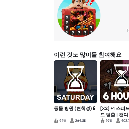
이런 것도 많이들 참여해요
동물 병원 (변칙성) 🧪
[X2] +1 스피
드 탈출 | 캔디
릿
94%
264.8K
97%
402.