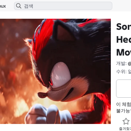
bux
Son
Hed
Mov
개발:
@
수위: 
이 체
불가능
즐겨찾