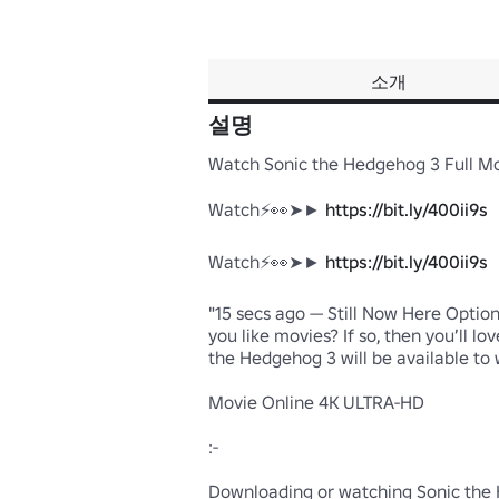
소개
설명
Watch Sonic the Hedgehog 3 Full Mo
Watch⚡👀➤► 
https://bit.ly/400ii9s
Watch⚡👀➤► 
https://bit.ly/400ii9s
"15 secs ago — Still Now Here Optio
you like movies? If so, then you’ll l
the Hedgehog 3 will be available to w
Movie Online 4K ULTRA-HD

:-

Downloading or watching Sonic the He