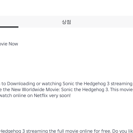
상점
vie Now

n to Downloading or watching Sonic the Hedgehog 3 streaming th
ove the New Worldwide Movie: Sonic the Hedgehog 3. This movie is
atch online on Netflix very soon!

dgehog 3 streaming the full movie online for free. Do you like 