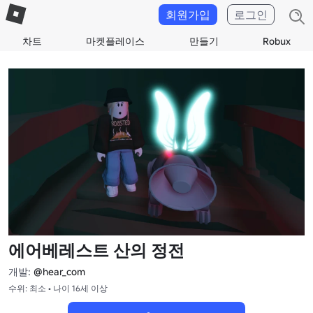
회원가입
로그인
차트
마켓플레이스
만들기
Robux
에어베레스트 산의 정전
개발:
@hear_com
수위: 최소 • 나이 16세 이상