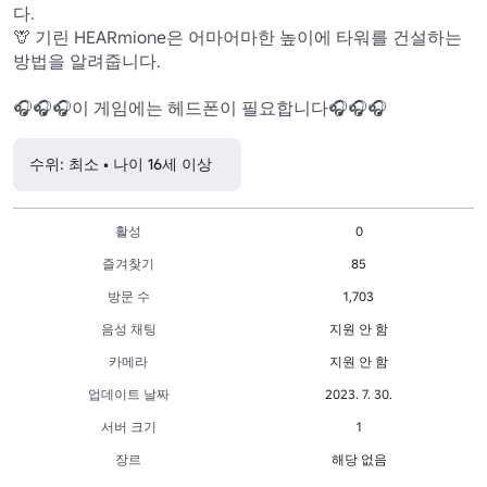
다.

🦒 기린 HEARmione은 어마어마한 높이에 타워를 건설하는 
방법을 알려줍니다.

🎧🎧🎧이 게임에는 헤드폰이 필요합니다🎧🎧🎧
수위: 최소 • 나이 16세 이상
활성
0
즐겨찾기
85
방문 수
1,703
음성 채팅
지원 안 함
카메라
지원 안 함
업데이트 날짜
2023. 7. 30.
서버 크기
1
장르
해당 없음