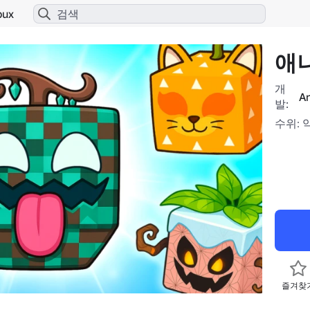
bux
애
개
발:
수위: 
즐겨찾