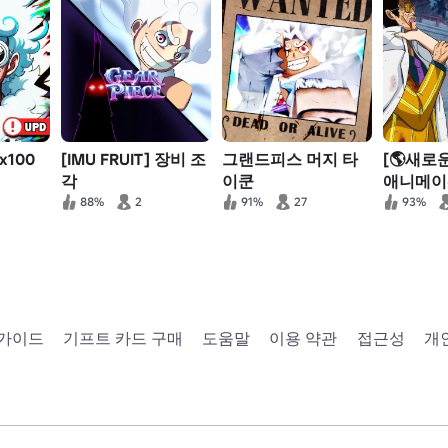
 x100
[IMU FRUIT] 장비 조
그랜드피스 머지 타
[🌎️새로
각
이쿤
애니메이
터
88%
2
91%
27
93%
 가이드
기프트 카드 구매
도움말
이용 약관
접근성
개