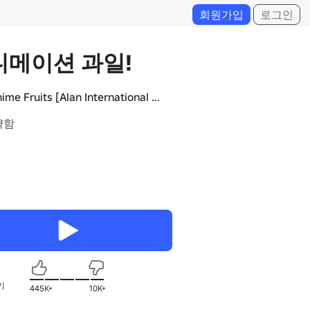
회원가입
로그인
니메이션 과일!
Anime Fruits [Alan International Studios]
약함
기
445K+
10K+