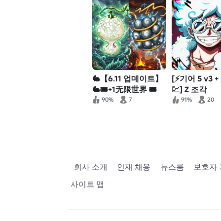
🐇【6.11 업데이트】
[⚡기어 5 v3 +
🐇🎟️+1无限世界 🎟️
💹] Z 조각
90%
7
91%
20
회사 소개
인재 채용
뉴스룸
보호자
사이트 맵