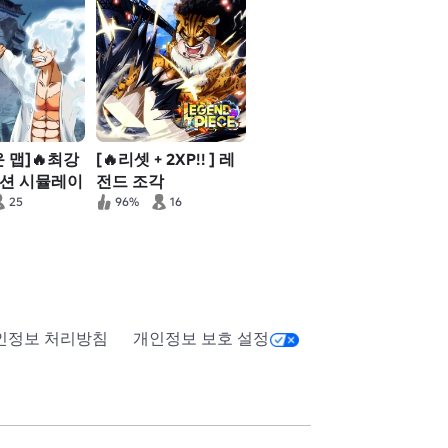
운 맵]🔥최강
[🔥리셋 + 2XP!! ] 레
션 시뮬레이
전드 조각
25
96%
16
인정보 처리방침
개인정보 보호 설정