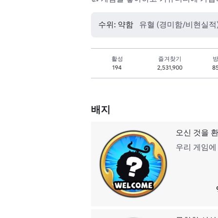
수위: 약함
유혈 (경미함/비현실적),
활성
즐겨찾기
방
194
2,531,900
8
배지
오신 것을 
우리 게임에