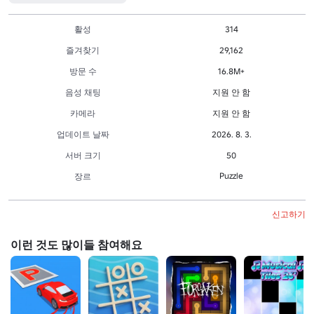
활성
314
즐겨찾기
29,162
방문 수
16.8M+
음성 채팅
지원 안 함
카메라
지원 안 함
업데이트 날짜
2026. 8. 3.
서버 크기
50
Puzzle
장르
신고하기
이런 것도 많이들 참여해요