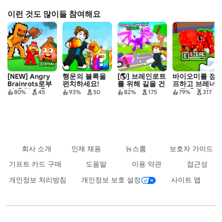
이런 것도 많이들 참여해요
[NEW] Angry
행운의 블록을
[🌎] 브레인로트
바이오미를 점
Brainrots로부
펀치하세요!
를 위해 길을 건
프하고 브레너
터 훔치기 😨
너세요🚗
트를 훔치세요!
80%
45
93%
50
82%
175
79%
317
회사 소개
인재 채용
뉴스룸
보호자 가이드
기프트 카드 구매
도움말
이용 약관
접근성
개인정보 처리방침
개인정보 보호 설정
사이트 맵