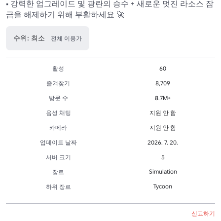
• 강력한 업그레이드 및 광란의 승수 + 새로운 멋진 라소스 잠
금을 해제하기 위해 부활하세요 🚀
수위: 최소
전체 이용가
활성
60
즐겨찾기
8,709
방문 수
8.7M+
음성 채팅
지원 안 함
카메라
지원 안 함
업데이트 날짜
2026. 7. 20.
서버 크기
5
Simulation
장르
Tycoon
하위 장르
신고하기