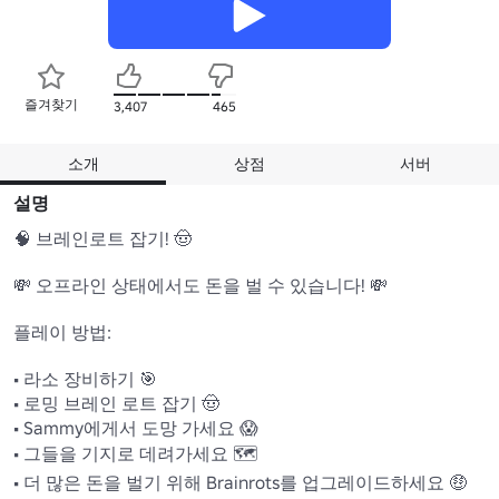
즐겨찾기
3,407
465
소개
상점
서버
설명
🧠 브레인로트 잡기! 🤠

💸 오프라인 상태에서도 돈을 벌 수 있습니다! 💸

플레이 방법:

• 라소 장비하기 🎯

• 로밍 브레인 로트 잡기 🤠

• Sammy에게서 도망 가세요 😱

• 그들을 기지로 데려가세요 🗺️

• 더 많은 돈을 벌기 위해 Brainrots를 업그레이드하세요 🤑
