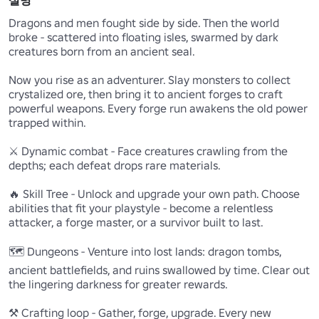
설명
Dragons and men fought side by side. Then the world 
broke - scattered into floating isles, swarmed by dark 
creatures born from an ancient seal.

Now you rise as an adventurer. Slay monsters to collect 
crystalized ore, then bring it to ancient forges to craft 
powerful weapons. Every forge run awakens the old power 
trapped within.

⚔️ Dynamic combat - Face creatures crawling from the 
depths; each defeat drops rare materials.

🔥 Skill Tree - Unlock and upgrade your own path. Choose 
abilities that fit your playstyle - become a relentless 
attacker, a forge master, or a survivor built to last.

🗺️ Dungeons - Venture into lost lands: dragon tombs, 
ancient battlefields, and ruins swallowed by time. Clear out 
the lingering darkness for greater rewards.

⚒️ Crafting loop - Gather, forge, upgrade. Every new 