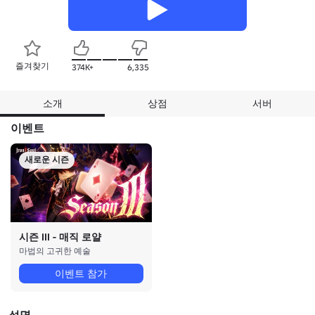
즐겨찾기
374K+
6,335
소개
상점
서버
이벤트
새로운 시즌
시즌 III - 매직 로얄
마법의 고귀한 예술
이벤트 참가