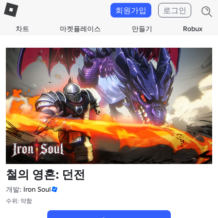
회원가입
로그인
차트
마켓플레이스
만들기
Robux
철의 영혼: 던전
개발:
Iron Soul
수위: 약함