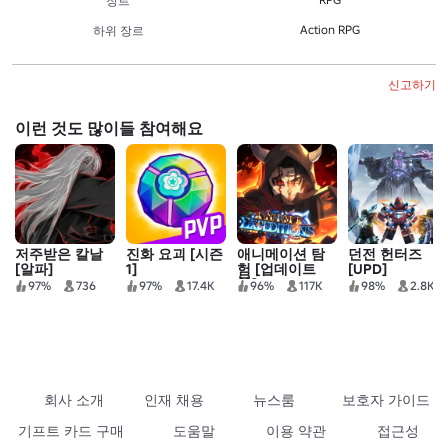
장르
Action RPG
하위 장르
신고하기
이런 것도 많이들 참여해요
저주받은 칼날
진화 요괴 [시즌
애니메이션 탐
던전 헌터즈
[알파]
1]
험 [업데이트
[UPD]
😈]
97%
736
97%
17.4K
96%
117K
98%
2.8K
회사 소개
인재 채용
뉴스룸
보호자 가이드
기프트 카드 구매
도움말
이용 약관
접근성