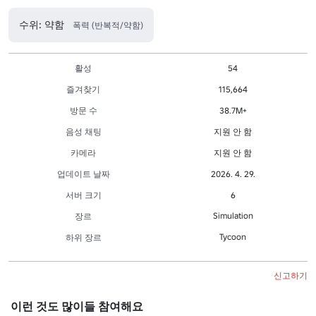
수위: 약함
폭력 (반복적/약함)
활성
54
즐겨찾기
115,664
방문 수
38.7M+
음성 채팅
지원 안 함
카메라
지원 안 함
업데이트 날짜
2026. 4. 29.
서버 크기
6
Simulation
장르
Tycoon
하위 장르
신고하기
이런 것도 많이들 참여해요