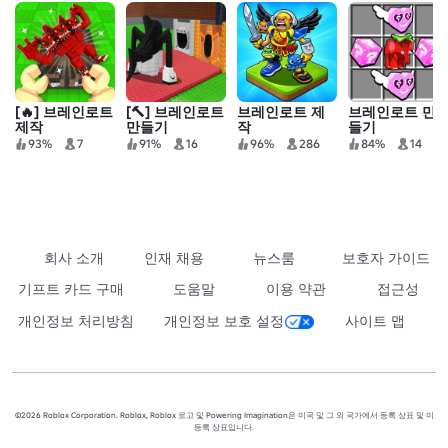
[🔥] 브레인로트
[🔨] 브레인로트
브레인로트 제
브레인로트 만
제작
만들기
작
들기
93%
7
91%
16
96%
286
84%
14
회사 소개
인재 채용
뉴스룸
보호자 가이드
기프트 카드 구매
도움말
이용 약관
접근성
개인정보 처리방침
개인정보 보호 설정
사이트 맵
©2026 Roblox Corporation. Roblox, Roblox 로고 및 Powering Imagination은 미국 및 그 외 국가에서 등록 상표 및 미
등록 상표입니다.