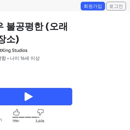
회원가입
로그인
우 불공평한 (오래
장소)
tKing Studios
약함 • 나이 16세 이상
기
19K+
3,606