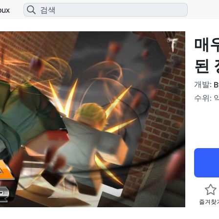
bux
매
된 
개발:
B
수위: 
즐겨찾