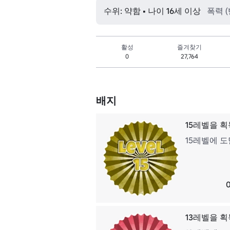
수위: 약함 • 나이 16세 이상
폭력 
활성
즐겨찾기
0
27,764
배지
15레벨을 
15레벨에 
13레벨을 