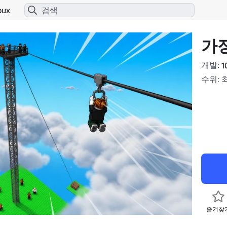
bux
가
개발:
1
수위: 
즐겨찾