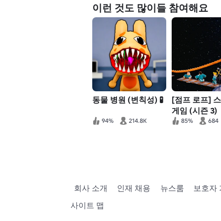
이런 것도 많이들 참여해요
동물 병원 (변칙성) 🧪
[점프 로프] 
게임 (시즌 3)
94%
214.8K
85%
684
회사 소개
인재 채용
뉴스룸
보호자
사이트 맵