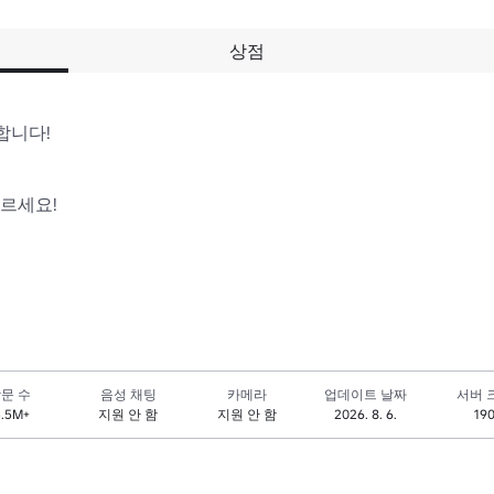
상점
합니다! 

르세요! 

 
문 수
음성 채팅
카메라
업데이트 날짜
서버 
5.5M+
지원 안 함
지원 안 함
2026. 8. 6.
19