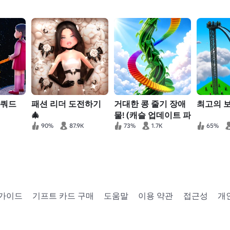
스쿼드
패션 리더 도전하기
거대한 콩 줄기 장애
최고의 
🎄
물! (캐슬 업데이트 파
트 1)
90%
87.9K
73%
1.7K
65%
 가이드
기프트 카드 구매
도움말
이용 약관
접근성
개