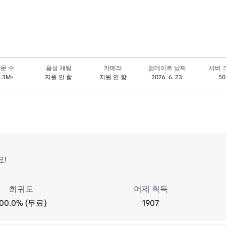
문 수
음성 채팅
카메라
업데이트 날짜
서버 
1.3M+
지원 안 함
지원 안 함
2026. 6. 23.
50
!
희귀도
어제 획득
100.0% (무료)
1907