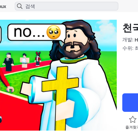
bux
천
개발:
H
수위: 
즐겨찾