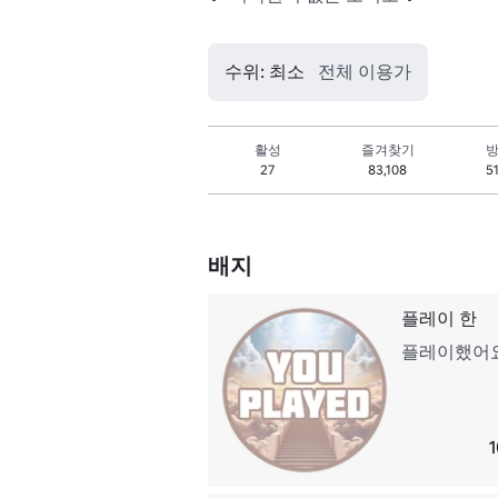
수위: 최소
전체 이용가
활성
즐겨찾기
방
27
83,108
5
배지
플레이 한
플레이했어요