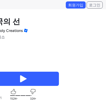
회원가입
로그인
국의 선
oly Creations
최소
기
152K+
32K+