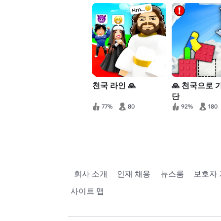
천국 라인 🙏
🙏 천국으로 
단
77%
80
92%
180
회사 소개
인재 채용
뉴스룸
보호자
사이트 맵