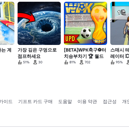
가는 계
가장 깊은 구멍으로
[BETA]WPK축구⚽터
스매시 
점프하세요
치승부차기 🏆 월드
레이터 
컵🏅승리선수권 대회
51%
30
81%
702
95%
 가이드
기프트 카드 구매
도움말
이용 약관
접근성
개