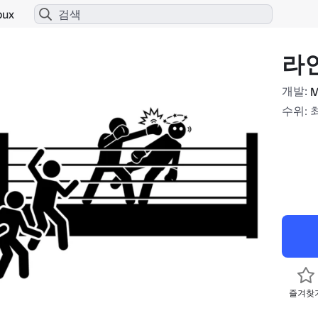
bux
라인
개발:
M
수위: 
즐겨찾