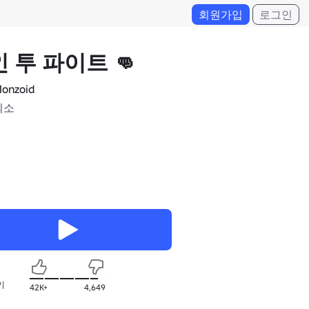
회원가입
로그인
 투 파이트 👊
onzoid
최소
기
42K+
4,649