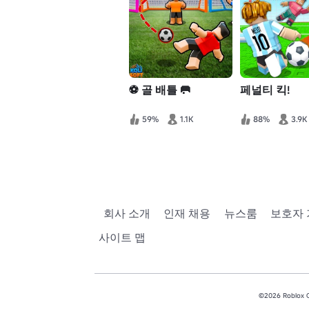
⚽ 골 배틀 🥅
페널티 킥!
59%
1.1K
88%
3.9K
회사 소개
인재 채용
뉴스룸
보호자
사이트 맵
©2026 Roblox