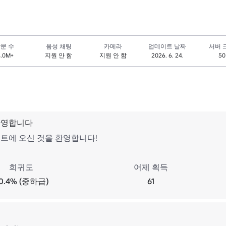
문 수
음성 채팅
카메라
업데이트 날짜
서버 
4.0M+
지원 안 함
지원 안 함
2026. 6. 24.
50
환영합니다
이트에 오신 것을 환영합니다!
희귀도
어제 획득
0.4% (중하급)
61