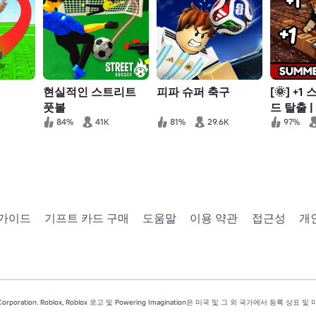
현실적인 스트리트
피파 슈퍼 축구
[🌞] +
풋볼
드 탈출 |
릿
84%
41K
81%
29.6K
97%
 가이드
기프트 카드 구매
도움말
이용 약관
접근성
개
 Corporation. Roblox, Roblox 로고 및 Powering Imagination은 미국 및 그 외 국가에서 등록 상