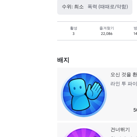
수위: 최소
폭력 (때때로/약함)
활성
즐겨찾기
방
3
22,086
1
배지
오신 것을 
라인 투 파
5
건너뛰기