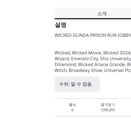
소개
설명
WICKED GLINDA PRISON RUN (OBBY!
Wicked, Wicked Movie, Wicked 2024, 
Wizard, Emerald City, Shiz Universit
Dillamond, Wicked Ariana Grande, Wi
Witch, Broadway Show, Universal Pi
수위: 알 수 없음
활성
즐겨찾기
0
1,101,213