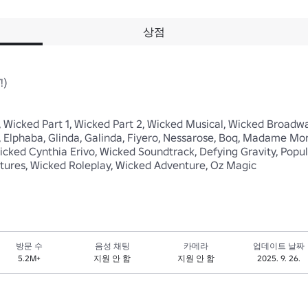
상점
)

Wicked Part 1, Wicked Part 2, Wicked Musical, Wicked Broadwa
y, Elphaba, Glinda, Galinda, Fiyero, Nessarose, Boq, Madame Morr
cked Cynthia Erivo, Wicked Soundtrack, Defying Gravity, Popul
ctures, Wicked Roleplay, Wicked Adventure, Oz Magic
방문 수
음성 채팅
카메라
업데이트 날짜
5.2M+
지원 안 함
지원 안 함
2025. 9. 26.