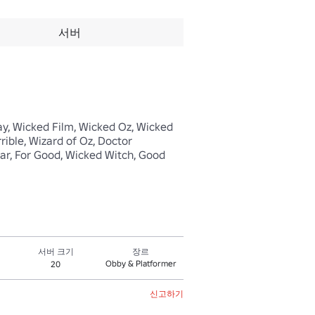
서버
y, Wicked Film, Wicked Oz, Wicked 
ible, Wizard of Oz, Doctor 
ar, For Good, Wicked Witch, Good 
서버 크기
장르
Obby & Platformer
20
신고하기