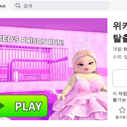
bux
위
탈출
개발:
R
수위: 
이 체
불가능
즐겨찾