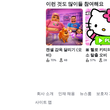
이런 것도 많이들 참여해요
캔셀 감옥 달리기 (오
🎀 헬로 키티
비)
소 탈출 오비
70%
48
57%
28
회사 소개
인재 채용
뉴스룸
보호자
사이트 맵