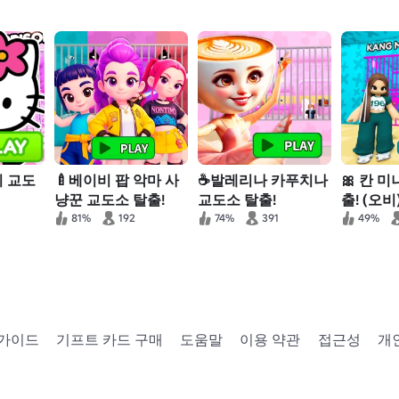
의 교도
🍼베이비 팝 악마 사
☕발레리나 카푸치나
🎀 칸 
냥꾼 교도소 탈출!
교도소 탈출!
출! (오비
81%
192
74%
391
49%
 가이드
기프트 카드 구매
도움말
이용 약관
접근성
개