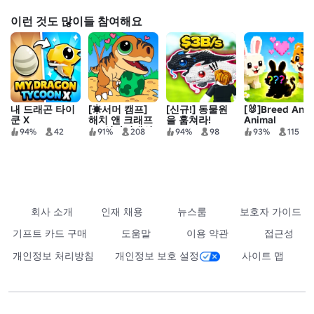
이런 것도 많이들 참여해요
내 드래곤 타이
[☀서머 캠프]
[신규!] 동물원
[🐰]Breed An
쿤 X
해치 앤 크래프
을 훔쳐라!
Animal
트: 선사시대의
94%
42
91%
208
94%
98
93%
115
낙원
회사 소개
인재 채용
뉴스룸
보호자 가이드
기프트 카드 구매
도움말
이용 약관
접근성
개인정보 처리방침
개인정보 보호 설정
사이트 맵