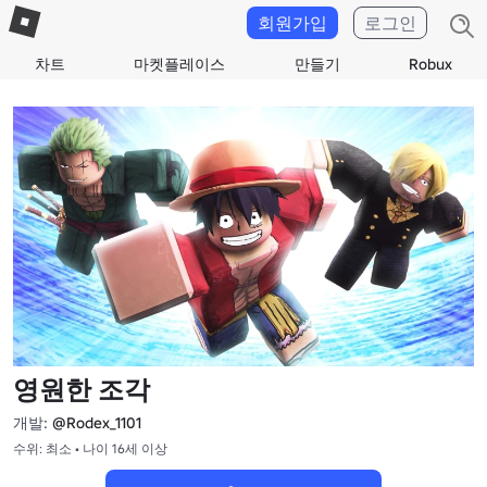
회원가입
로그인
차트
마켓플레이스
만들기
Robux
영원한 조각
개발:
@Rodex_1101
수위: 최소 • 나이 16세 이상