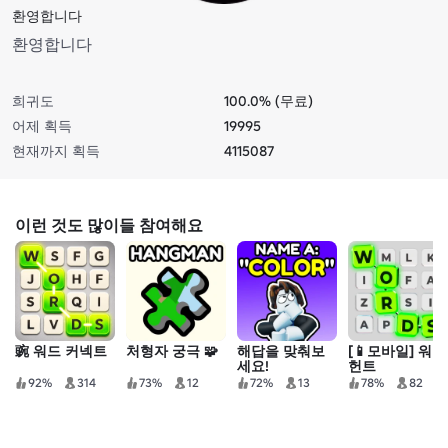
환영합니다
환영합니다
희귀도
100.0% (무료)
어제 획득
19995
현재까지 획득
4115087
이런 것도 많이들 참여해요
豌 워드 커넥트
처형자 궁극 🧩
해답을 맞춰보
[📱모바일] 워드
세요!
헌트
92%
314
73%
12
72%
13
78%
82