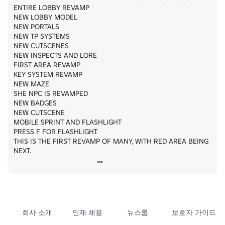
ENTIRE LOBBY REVAMP

NEW LOBBY MODEL

NEW PORTALS

NEW TP SYSTEMS

NEW CUTSCENES

NEW INSPECTS AND LORE

FIRST AREA REVAMP

KEY SYSTEM REVAMP

NEW MAZE

SHE NPC IS REVAMPED

NEW BADGES

NEW CUTSCENE

MOBILE SPRINT AND FLASHLIGHT

PRESS F FOR FLASHLIGHT

THIS IS THE FIRST REVAMP OF MANY, WITH RED AREA BEING 
NEXT.
회사 소개
인재 채용
뉴스룸
보호자 가이드