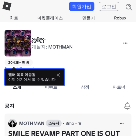
회원가입
로그인
차트
마켓플레이스
만들기
Robux
Ƹ̷̵̵̷̡Ӝ̴̵̵̷̶̨̄Ʒ̵
개설자:
MOTHMAN
204.1K+ 멤버
Surreal "horror" rage games.
더 보기
멤버 목록 이동됨
이제 여기에서 볼 수 있습니다
소개
이벤트
상점
파트너
공지
MOTHMAN
•
8mo
•
♛
소유자
SMILE REVAMP PART ONE IS OUT