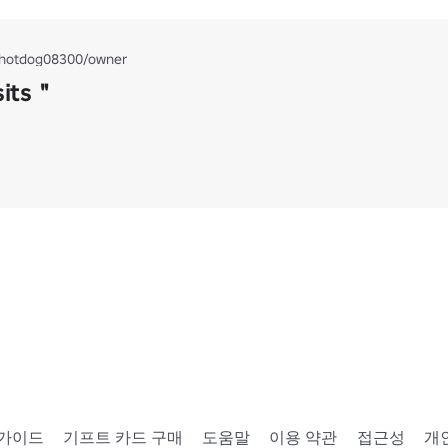
hotdog08300/owner
sits＂
 가이드
기프트 카드 구매
도움말
이용 약관
접근성
개