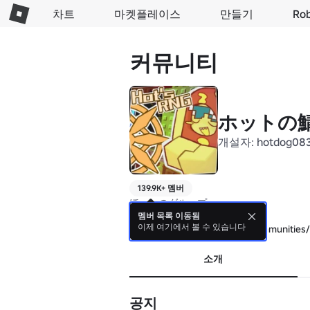
차트
마켓플레이스
만들기
Ro
커뮤니티
ホットの鯖 h
개설자:
hotdog08
139.9K+ 멤버
ほっとのグループ

멤버 목록 이동됨
이제 여기에서 볼 수 있습니다
https://www.roblox.com/ja/communiti
소개
공지