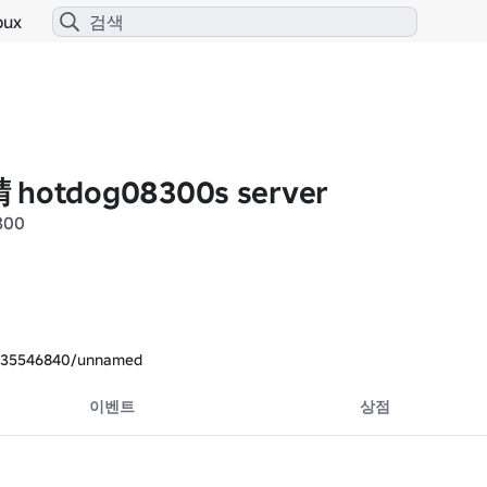
bux
otdog08300s server
300
es/35546840/unnamed
이벤트
상점