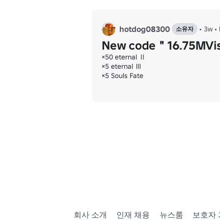
hotdog08300
•
3w
•
소유자
New code＂16.75MVi
×50 eternal Ⅱ

×5 eternal Ⅲ

×5 Souls Fate
회사 소개
인재 채용
뉴스룸
보호자