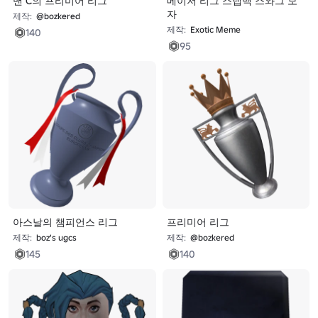
맨 C의 프리미어 리그
메이저 리그 스냅백 스와그 모
자
제작:
@bozkered
제작:
Exotic Meme
140
95
아스날의 챔피언스 리그
프리미어 리그
제작:
boz's ugcs
제작:
@bozkered
145
140