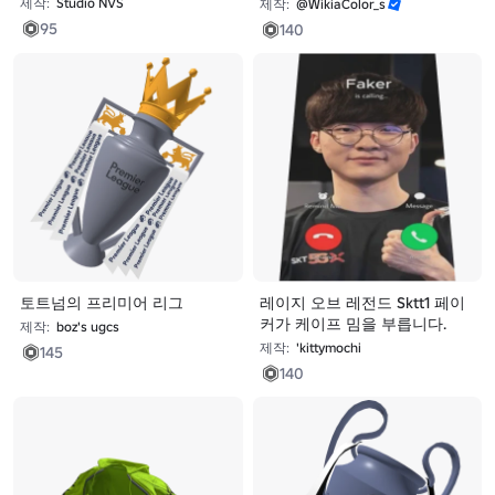
제작:
Studio NVS
제작:
@WikiaColor_s
95
140
토트넘의 프리미어 리그
레이지 오브 레전드 Sktt1 페이
커가 케이프 밈을 부릅니다.
제작:
boz's ugcs
제작:
'kittymochi
145
140