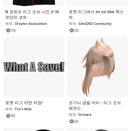
N 코르프 리그 오브 나인 // 헤
로켓 리그에서 im ssl btw 텍스
르만의 코트
트
제작:
Draytsn Association
제작:
SoloQKD Community
115
55
로켓 리그 어떤 저장!
모가나 금발 머리 - 리그 오브
레전드
제작:
Fox's Mob
제작:
Grimøra
95
65