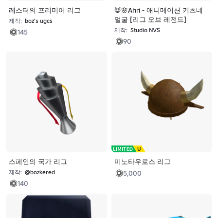
레스터의 프리미어 리그
🦊🌸Ahri - 애니메이션 키츠네
얼굴 [리그 오브 레전드]
제작:
boz's ugcs
제작:
Studio NVS
145
90
스페인의 국가 리그
미노타우로스 리그
제작:
@bozkered
5,000
140