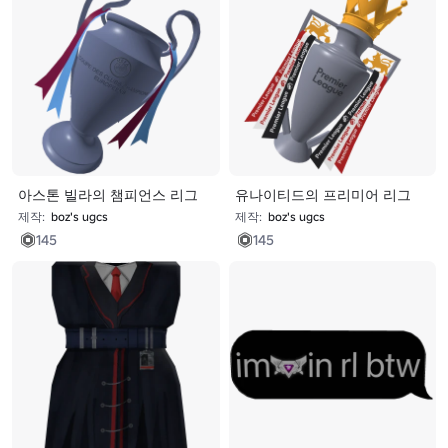
아스톤 빌라의 챔피언스 리그
유나이티드의 프리미어 리그
제작:
boz's ugcs
제작:
boz's ugcs
145
145