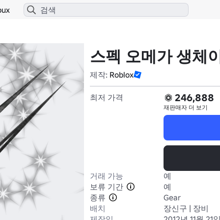
bux
스펙 오메가 생체이
제작:
Roblox
246,888
최저 가격
재판매자
더 보기
거래 가능
예
보류 기간
예
종류
Gear
배치
장신구 | 장비
제작일
2012년 11월 21