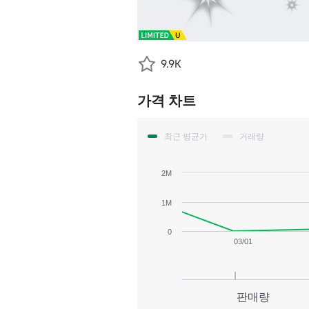
9.9K
가격 차트
최근 평균가
거래량
2M
1M
0
03/01
판매량