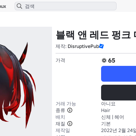
bux
블랙 앤 레드 펑크
제작:
DisruptivePub
65
가격
거래 가능
아니요
종류
Hair
배치
신체 | 헤어
재질
기본
제작일
2022년 2월 24