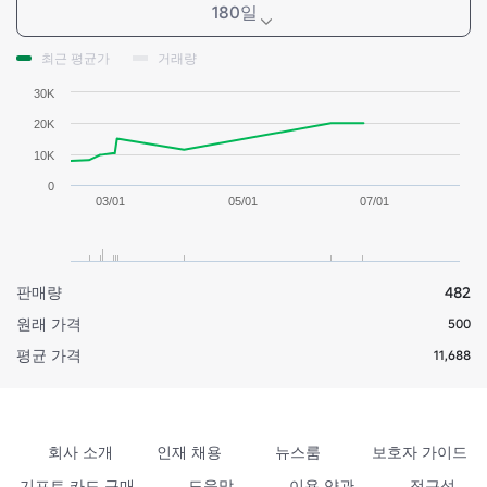
180일
최근 평균가
거래량
30K
20K
10K
0
03/01
05/01
07/01
판매량
482
원래 가격
500
평균 가격
11,688
회사 소개
인재 채용
뉴스룸
보호자 가이드
기프트 카드 구매
도움말
이용 약관
접근성