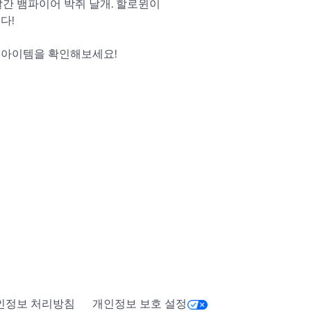
빨간 뱀파이어 박쥐 날개. 할로윈이 
!

좋아요? 내 다른 아이템을 확인해보세요! 
blox.com/catalog?
ubcategory=40&CreatorName=junozy&SortType=2&SortAggre
 있습니까? Roblox 그룹에 가입하
여 알려주세요! 모든 제안을 살펴 봅니다. 
blox.com/groups/5640967
인정보 처리방침
개인정보 보호 설정