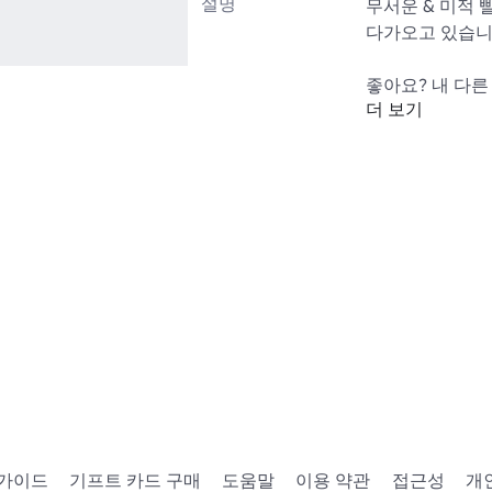
설명
무서운 & 미적 
다가오고 있습니다
더 보기
https://www.ro
Category=13&S
UGC 아이디어가
https://www.ro
 가이드
기프트 카드 구매
도움말
이용 약관
접근성
개