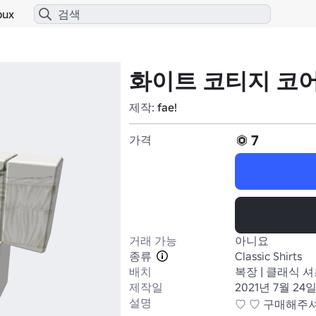
bux
화이트 코티지 코
제작:
fae!
7
가격
거래 가능
아니요
종류
Classic Shirts
배치
복장 | 클래식 
제작일
2021년 7월 24
설명
♡ ♡ 구매해주셔