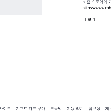
https://www.r
더 보기
vénom 이 옷
를 소유하고 있습
- 훔치지/복제하
즐겨찾기에 추가
얻으세요. 
https://www.ro
NOM#!/about
 가이드
기프트 카드 구매
도움말
이용 약관
접근성
개