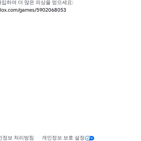
→ 홈 스토어에 가입하여 더 많은 의상을 얻으세요: 
oblox.com/games/5902068053
에 대한 모든 자산에 대한 완전한 권리
니다.

지 마세요

하고 그룹에 가입하여 저렴한 옷을 
blox.com/groups/5269385/V-
인정보 처리방침
개인정보 보호 설정