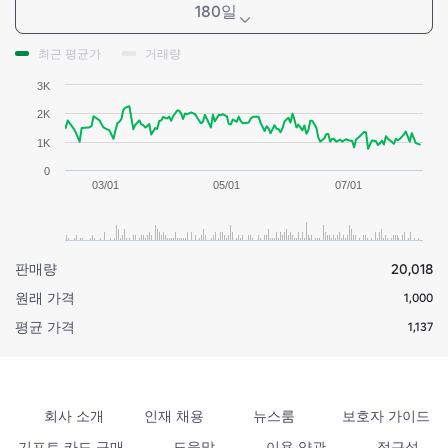
180일
최근 평균가
거래량
3K
2K
1K
0
03/01
05/01
07/01
판매량
20,018
원래 가격
1,000
평균 가격
1,137
회사 소개
인재 채용
뉴스룸
보호자 가이드
기프트 카드 구매
도움말
이용 약관
접근성