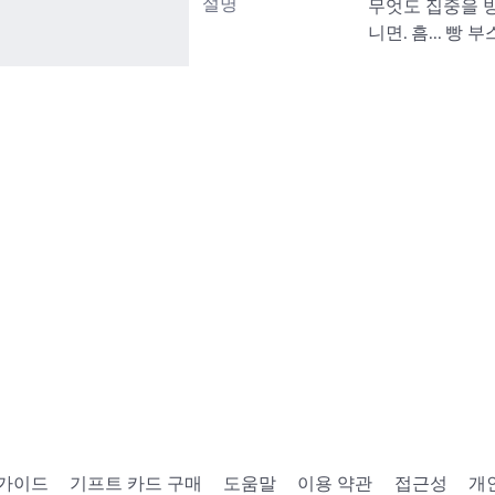
설명
무엇도 집중을 방
니면. 흠... 빵 부
 가이드
기프트 카드 구매
도움말
이용 약관
접근성
개