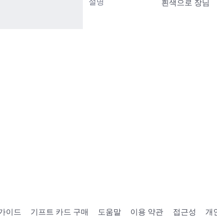
설명
흰색으로 장님
 가이드
기프트 카드 구매
도움말
이용 약관
접근성
개