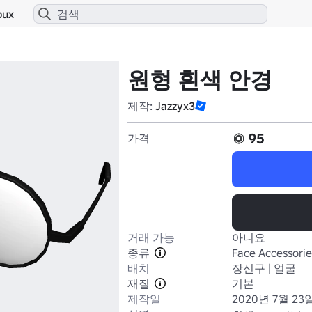
bux
원형 흰색 안경
제작:
Jazzyx3
95
가격
거래 가능
아니요
종류
Face Accessorie
배치
장신구 | 얼굴
재질
기본
제작일
2020년 7월 23