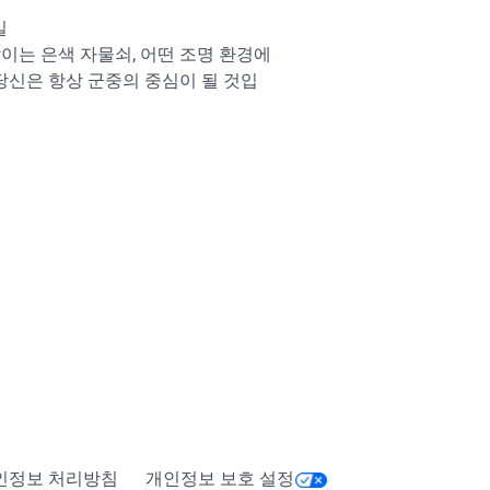
일
이는 은색 자물쇠, 어떤 조명 환경에
당신은 항상 군중의 중심이 될 것입
lox.com/catalog/?
ubcategory=20&CreatorName=Erythia&SortType=2&SortAggre
인정보 처리방침
개인정보 보호 설정