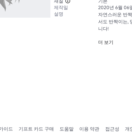
재질
기본
제작일
2020년 6월 06
설명
자연스러운 반짝
서도 반짝이는, 
니다!

더 보기
https://www.rob
Category=13&S
 가이드
기프트 카드 구매
도움말
이용 약관
접근성
개