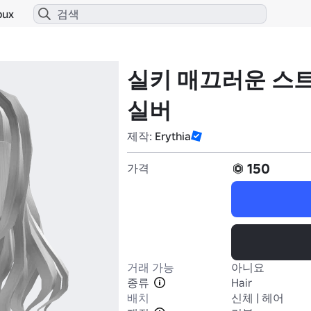
bux
실키 매끄러운 스
실버
제작:
Erythia
150
가격
거래 가능
아니요
종류
Hair
배치
신체 | 헤어