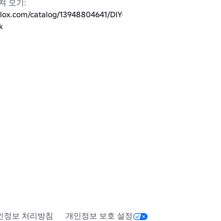
DIY 쓰레기통 가져 오기: 
blox.com/catalog/13948804641/DIY-
k
착용할 때까지 아무도 내가 누구인지 




s

록스
인정보 처리방침
개인정보 보호 설정