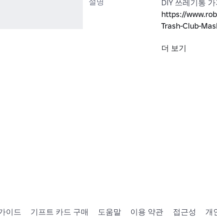
설명
https://www.ro
Trash-Club-Mas
더 보기
내가 마스크를 
신경쓰지 않았어.
제작자 -

영감: 가비지클럽
메쉬: EndeyExist
텍스처: 샤크블
 가이드
기프트 카드 구매
도움말
이용 약관
접근성
개