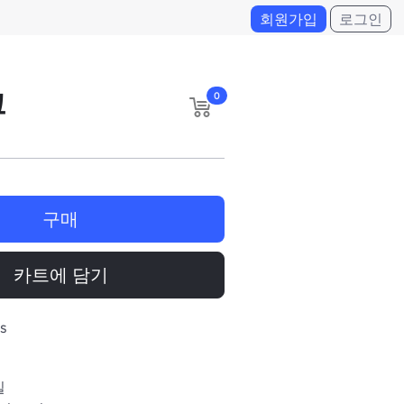
회원가입
로그인
크
0
구매
카트에 담기
s
일