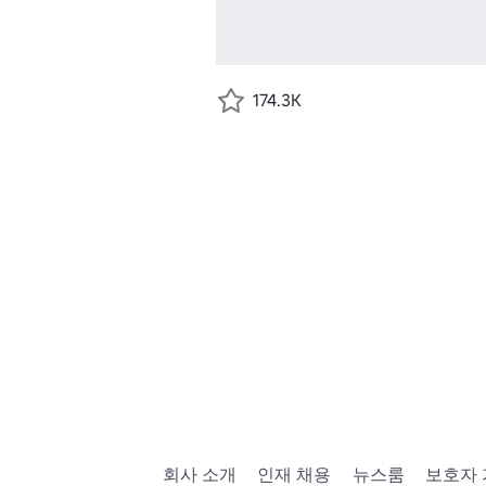
174.3K
회사 소개
인재 채용
뉴스룸
보호자