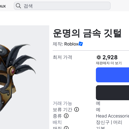
bux
운명의 금속 깃털
제작:
Roblox
2,928
최저 가격
재판매자
더 보기
거래 가능
예
보류 기간
예
종류
Head Accessori
배치
장신구 | 머리
재질
기본