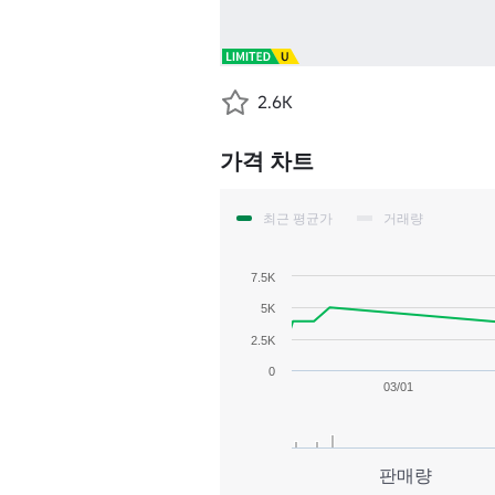
2.6K
가격 차트
최근 평균가
거래량
7.5K
5K
2.5K
0
03/01
판매량