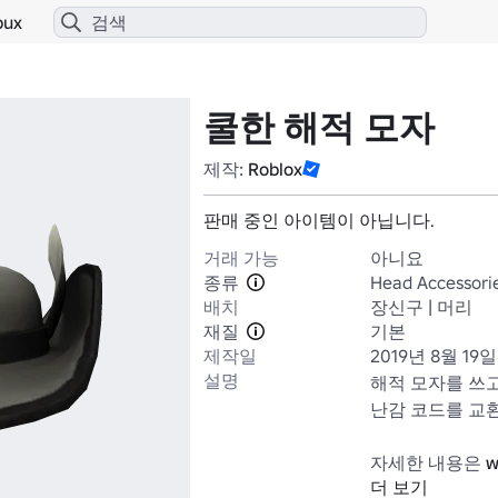
bux
쿨한 해적 모자
제작:
Roblox
판매 중인 아이템이 아닙니다.
거래 가능
아니요
종류
Head Accessori
배치
장신구 | 머리
재질
기본
제작일
2019년 8월 19일
설명
해적 모자를 쓰고 
난감 코드를 교환
자세한 내용은 
w
더 보기
요...