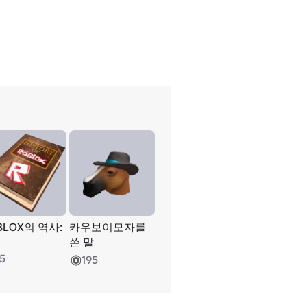
BLOX의 역사:
카우보이모자를
쓴 말
5
195