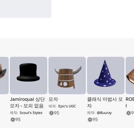
Jamiroquai 상단
모자
클래식 마법사 모
RO
모자 - 모피 없음
자
I
제작:
Epic's UGC
95
9
제작:
Scout's Styles
제작:
@Buurzy
95
95