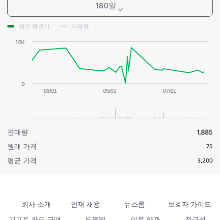
180일
최근 평균가
거래량
10K
0
03/01
05/01
07/01
판매량
1,885
원래 가격
75
평균 가격
3,200
회사 소개
인재 채용
뉴스룸
보호자 가이드
기프트 카드 구매
도움말
이용 약관
접근성