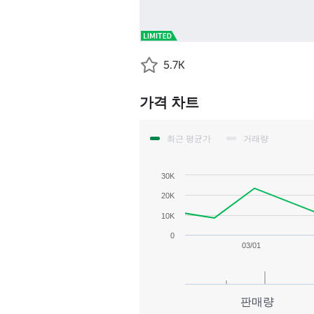
5.7K
가격 차트
최근 평균가
거래량
30K
20K
10K
0
03/01
판매량