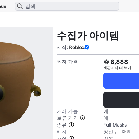
bux
수집가 아이템
제작:
Roblox
8,888
최저 가격
재판매자
더 보기
거래 가능
예
보류 기간
예
종류
Full Masks
배치
장신구 | 머리
재질
기본