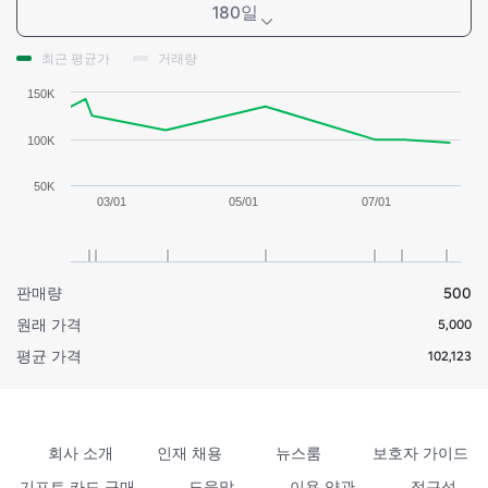
180일
최근 평균가
거래량
150K
100K
50K
03/01
05/01
07/01
판매량
500
원래 가격
5,000
평균 가격
102,123
회사 소개
인재 채용
뉴스룸
보호자 가이드
기프트 카드 구매
도움말
이용 약관
접근성