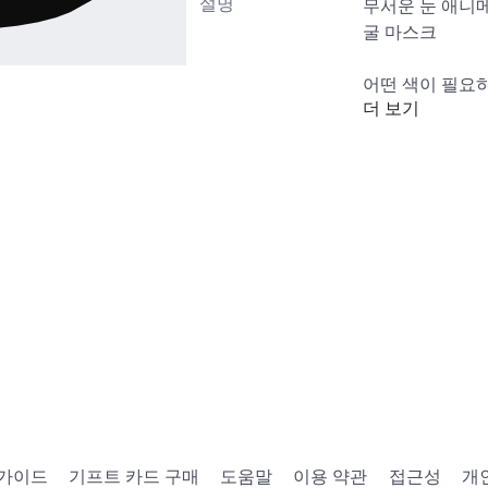
설명
무서운 눈 애니메
굴 마스크

어떤 색이 필요
더 보기
https://www.ro
Keyword=Anima
🛍️ 기타 아이템: 
Keyword=UGC&C
태그: 아이즈 페
 가이드
기프트 카드 구매
도움말
이용 약관
접근성
개