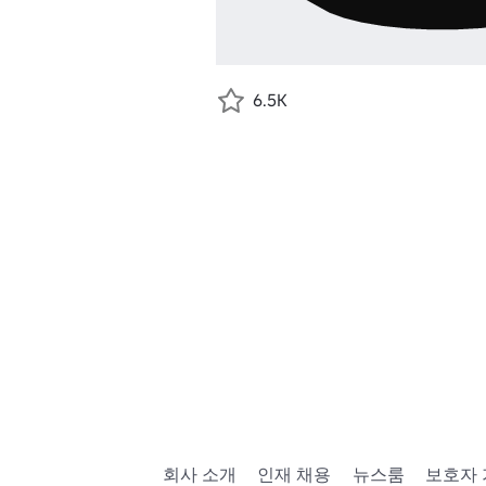
6.5K
회사 소개
인재 채용
뉴스룸
보호자