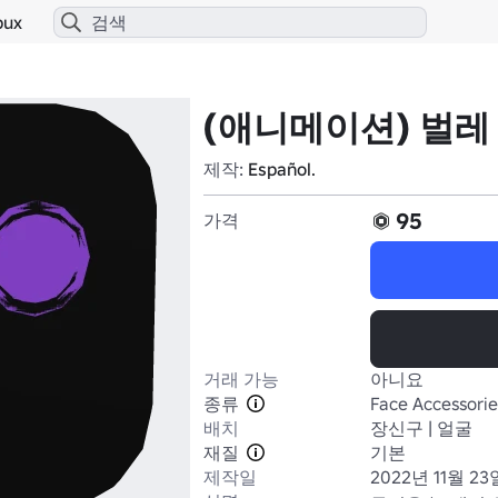
bux
(애니메이션) 벌레
제작:
Español.
95
가격
거래 가능
아니요
종류
Face Accessorie
배치
장신구 | 얼굴
재질
기본
제작일
2022년 11월 23