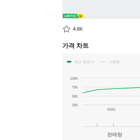
4.8K
가격 차트
최근 평균가
거래량
100K
75K
50K
25K
03/01
판매량