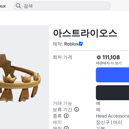
bux
아스트라이오스
제작:
Roblox
111,108
최저 가격
재판매자
더 보기
거래 가능
예
보류 기간
예
종류
Head Accessori
배치
장신구 | 머리
재질
기본