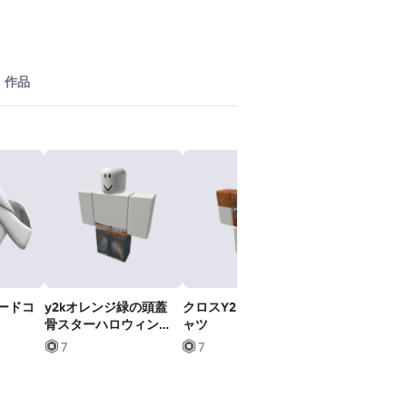
作品
ードコ
y2kオレンジ緑の頭蓋
クロスY2Kオレンジシ
コルブロック
骨スターハロウィンボ
ャツ
スピーカー 右
クサージーンズ
7
7