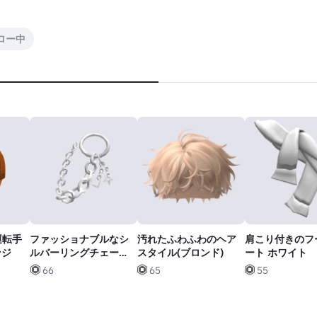
ォロー中
運転手
ファッショナブルなシ
汚れたふわふわのヘア
肩こり付きのフ
ンジ
ルバーリングチェーン
スタイル(ブロンド)
ート ホワイト
(3.0)
66
65
55