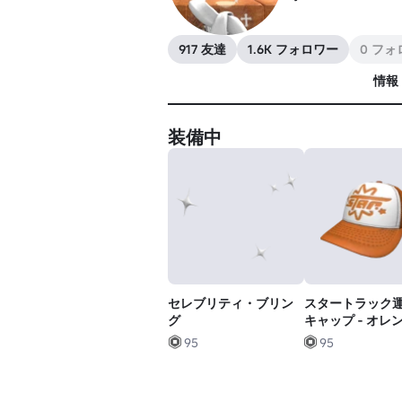
917 友達
1.6K フォロワー
0 フ
情報
装備中
セレブリティ・ブリン
スタートラック
グ
キャップ - オレ
95
95