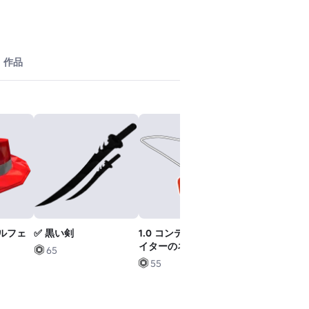
作品
ルフェ
✅ 黒い剣
1.0 コンテンツクリエ
黒と赤のグラ
イターのネックレス
トバースーツ
65
55
20