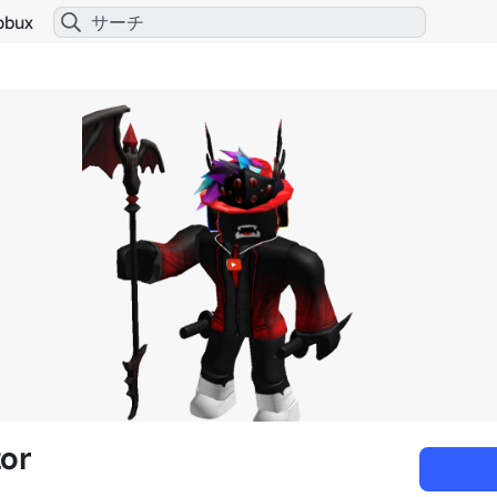
obux
or