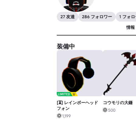
27 友達
286 フォロワー
1 フォ
情報
装備中
[⏳] レインボーヘッド
コウモリの大鎌
フォン
500
1,199