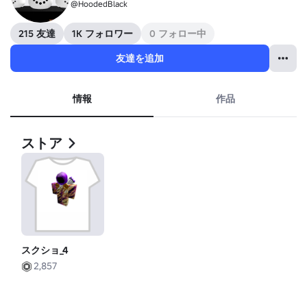
@HoodedBlack
215 友達
1K フォロワー
0 フォロー中
友達を追加
情報
作品
ストア
スクショ_4
2,857